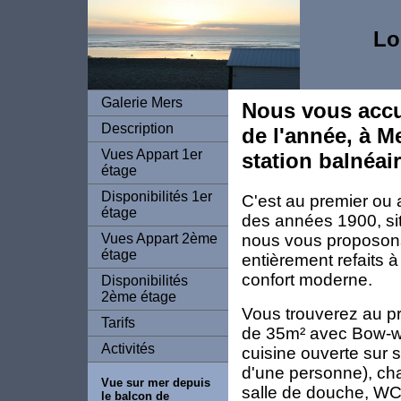
Lo
Galerie Mers
Nous vous accue
Description
de l'année, à M
Vues Appart 1er
station balnéair
étage
Disponibilités 1er
C'est au premier ou 
étage
des années 1900, si
nous vous proposon
Vues Appart 2ème
étage
entièrement refaits à
confort moderne.
Disponibilités
2ème étage
Vous trouverez au p
Tarifs
de 35m² avec Bow-wi
Activités
cuisine ouverte sur 
d'une personne), cha
Vue sur mer depuis
salle de douche, WC 
le balcon de